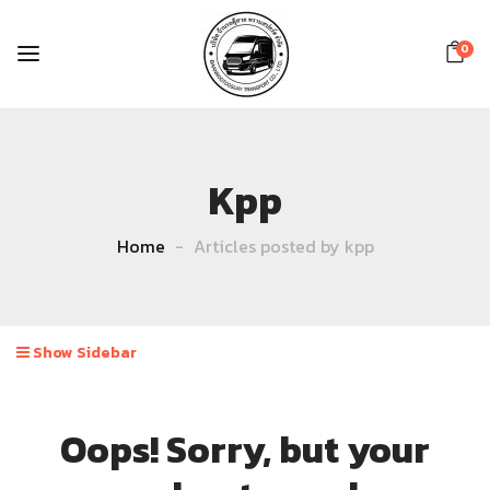
0
Kpp
Home
Articles posted by kpp
Show Sidebar
Oops!
Sorry, but your